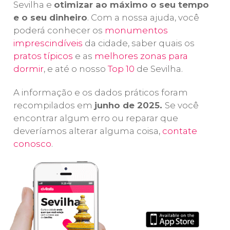
Sevilha e
otimizar ao máximo o seu tempo
grande
Catedral de
si
e o seu dinheiro
. Com a nossa ajuda, você
Mesquita
,
Santa María de
de
poderá conhecer os
monumentos
declarada
la Sede
e a
Patrimônio da
imprescindíveis
da cidade, saber quais os
Giralda
, o
Humanidade.
pratos típicos
e as
melhores zonas para
símbolo da
dormir
, e até o nosso
Top 10
de Sevilha.
cidade.
A informação e os dados práticos foram
recompilados em
junho de 2025.
Se você
encontrar algum erro ou reparar que
deveríamos alterar alguma coisa,
contate
conosco
.