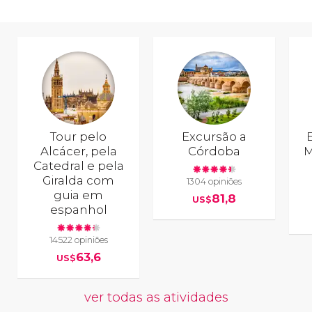
Tour pelo
Excursão a
Alcácer, pela
Córdoba
M
Catedral e pela
Giralda com
1304 opiniões
guia em
81,8
US$
espanhol
14522 opiniões
63,6
US$
ver todas as atividades