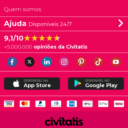
Quem somos
Ajuda
Disponíveis 24/7
★★★★★
★★★★★
9,1/10
+
5.000.000
opiniões da Civitatis
DISPONÍVEL NA
DISPONÍVEL NO
App Store
Google Play