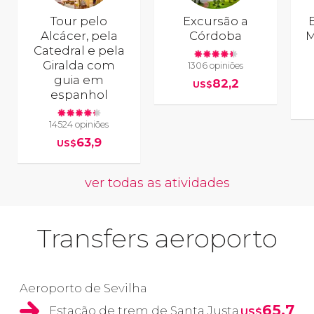
Tour pelo
Excursão a
Alcácer, pela
Córdoba
M
Catedral e pela
Giralda com
1306 opiniões
guia em
82,2
US$
espanhol
14524 opiniões
63,9
US$
ver todas as atividades
Transfers aeroporto
Aeroporto de Sevilha
65,7
Estação de trem de Santa Justa
US$