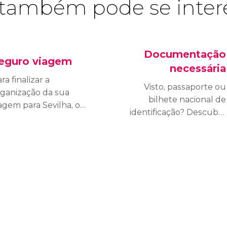
também pode se inter
Documentação
eguro viagem
necessária
ra finalizar a
Visto, passaporte ou
rganização da sua
bilhete nacional de
agem para Sevilha, o
identificação? Descubra
elhor é contratar um
que documentos
eguro viagem para
necessita para viajar a
obrir qualquer
Sevilha segundo a sua
previsto durante a
nacionalidade.
tadia. Um
eguro viagem oferece
ma rede de proteção
ue cobre uma
riedade de situações