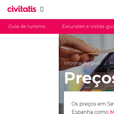
Guia de turismo
Excursões e visitas gu
Informação geral
Pl
Preço
Os preços em Sev
Espanha como
M