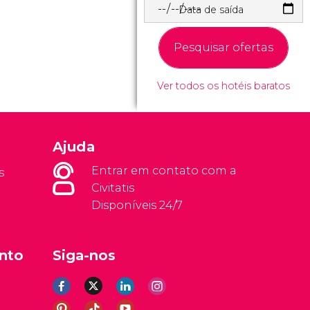
Data de saída
Pesquisar ofertas
Ver todos os hotéis baratos
Ajuda
Entrar em contato com a
s
Civitatis
Disponíveis 24/7
nto
Siga-nos