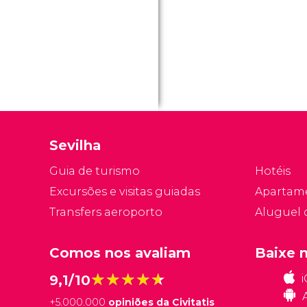
i
c
d
c
s
d
Se
Sevilha
Guia de turismo
Hotéis
Excursões e visitas guiadas
Apartam
Transfers aeroporto
Aluguel 
Comos nos avaliam
Baixe 
★★★★★
★★★★★
9,1/10
+
5.000.000
opiniões da Civitatis