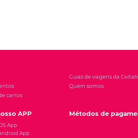
nesperadas. Conheça
omo funciona o sistema
e saúde na Espanha e
ompare os tipos de
eguros viagem antes
e embarcar para
vilha.
Guias de viagens da Civitati
entos
Quem somos
de carros
nosso APP
Métodos de pagame
iOS App
Android App