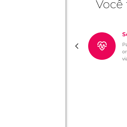
Você 
S
Pa
o
vi
m
s
c
im
es
s
u
q
va