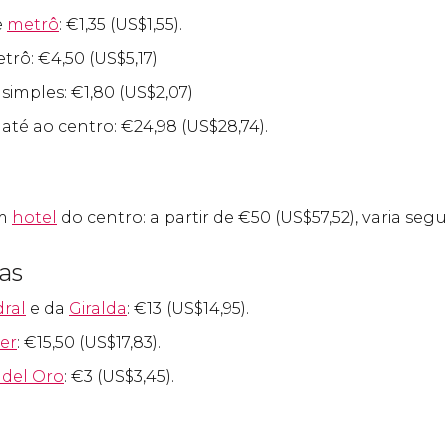
e
metrô
:
€
1,35 (
US$
1,55).
etrô:
€
4,50 (
US$
5,17)
 simples:
€
1,80 (
US$
2,07)
até ao centro:
€
24,98 (
US$
28,74).
m
hotel
do centro: a partir de
€
50 (
US$
57,52), varia se
cas
ral
e da
Giralda
:
€
13 (
US$
14,95).
er
:
€
15,50 (
US$
17,83).
 del Oro
:
€
3 (
US$
3,45).