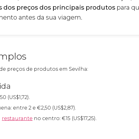
 dos preços dos principais produtos
para qu
mento antes da sua viagem.
emplos
de preços de produtos em Sevilha:
ida
,50 (
US$
1,72).
ena: entre 2 e
€
2,50 (
US$
2,87).
m
restaurante
no centro:
€
15 (
US$
17,25).