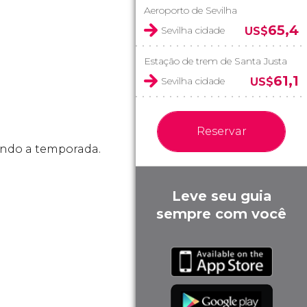
Aeroporto de Sevilha
65,4
Sevilha cidade
US$
Estação de trem de Santa Justa
61,1
Sevilha cidade
US$
Reservar
gundo a temporada.
Leve seu guia
sempre com você