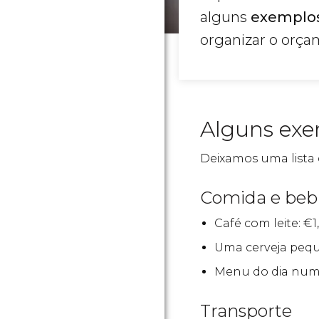
alguns
exemplos
organizar o orça
Alguns ex
Deixamos uma lista 
Comida e beb
Café com leite:
€
1
Uma cerveja pequ
Menu do dia nu
Transporte