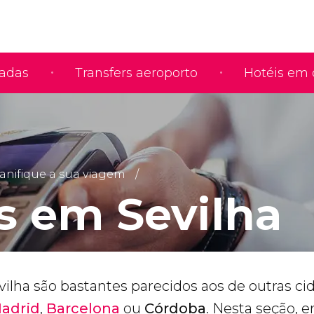
iadas
Transfers aeroporto
Hotéis em 
anifique a sua viagem
s em Sevilha
ilha são bastantes parecidos aos de outras ci
adrid
,
Barcelona
ou
Córdoba
. Nesta seção, 