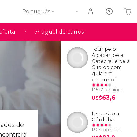
Português
oferta
Aluguel de carros
O seu carrinho está vazio
Tour pelo
Alcácer, pela
Catedral e pela
Giralda com
guia em
espanhol
14522 opiniões
63,6
US$
Excursão a
Córdoba
dades de
1304 opiniões
encontrará