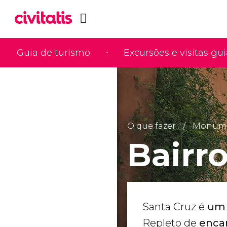
Guia de turismo
Excursões e visitas gu
O que fazer
Monumen
Bairr
Santa Cruz é
um d
Repleto de
encan