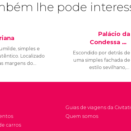
bém lhe pode interes
Palácio da
riana
Condessa de
umilde, simples e
Lebrija
Escondido por detrás de
têntico. Localizado
uma simples fachada de
as margens do
estilo sevilhano, o
uadalquivir e unido ao
Palácio da Condessa de
esto da cidade pela
Lebrija é uma majestosa
nte de Triana, o bairro
construção repleta de
 Triana é o mais
obras de arte que
special e o que tem
constitui uma das joias
is sabor de Sevilha.
Guias de viagens da Civitati
ocultas mais chamativas
entos
Quem somos
da cidade.
de carros