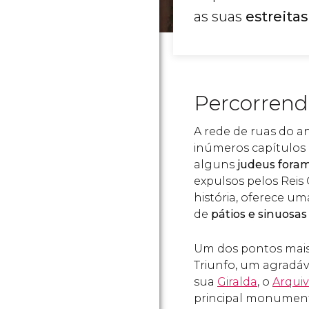
as suas
estreitas
Percorrend
A rede de ruas do a
inúmeros capítulos
alguns
judeus foram
expulsos pelos Reis
história, oferece um
de
pátios e sinuosas
Um dos pontos mais 
Triunfo, um agradá
sua
Giralda
, o
Arquiv
principal monumento