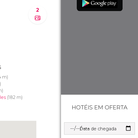
2
s
4 m)
)
m)
les
(182 m)
HOTÉIS EM OFERTA
Data de chegada