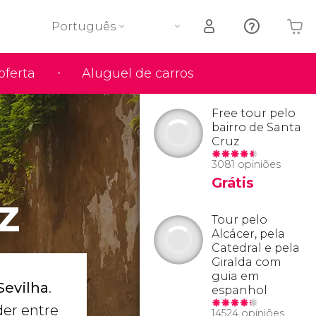
Português
oferta
Aluguel de carros
O seu carrinho está vazio
Free tour pelo
bairro de Santa
Cruz
3081 opiniões
Grátis
z
Tour pelo
Alcácer, pela
Catedral e pela
Giralda com
guia em
Sevilha
.
espanhol
der entre
14524 opiniões