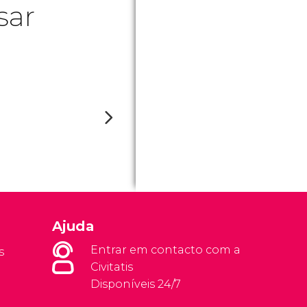
sar
Ajuda
Entrar em contacto com a
s
Civitatis
Disponíveis 24/7