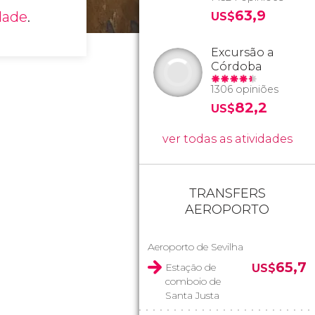
63,9
dade
.
US$
Excursão a
Córdoba
1306 opiniões
82,2
US$
ver todas as atividades
TRANSFERS
AEROPORTO
Aeroporto de Sevilha
65,7
Estação de
US$
comboio de
Santa Justa