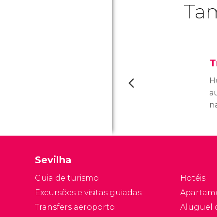
Tam
T
H
au
n
G
r
Po
de
Sevilha
e
ma
Guia de turismo
Hotéis
Excursões e visitas guiadas
Apartam
Transfers aeroporto
Aluguel 