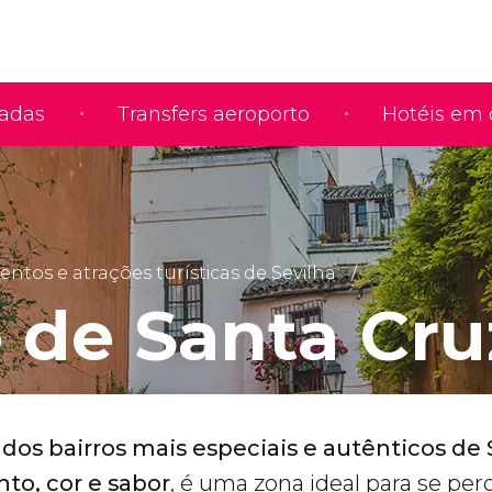
iadas
Transfers aeroporto
Hotéis em 
tos e atrações turísticas de Sevilha
o de Santa Cru
os bairros mais especiais e autênticos de 
to, cor e sabor
, é uma zona ideal para se per