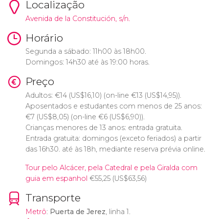
Localização
Avenida de la Constitución, s/n.
Horário
Segunda a sábado: 11h00 às 18h00.
Domingos: 14h30 até às 19:00 horas.
Preço
Adultos:
€
14 (
US$
16,10) (on-line
€
13 (
US$
14,95)).
Aposentados e estudantes com menos de 25 anos:
€
7 (
US$
8,05) (on-line
€
6 (
US$
6,90)).
Crianças menores de 13 anos: entrada gratuita.
Entrada gratuita: domingos (exceto feriados) a partir
das 16h30. até às 18h, mediante reserva prévia online.
Tour pelo Alcácer, pela Catedral e pela Giralda com
guia em espanhol
€
55,25 (
US$
63,56)
Transporte
Metrô
:
Puerta de Jerez
, linha 1.