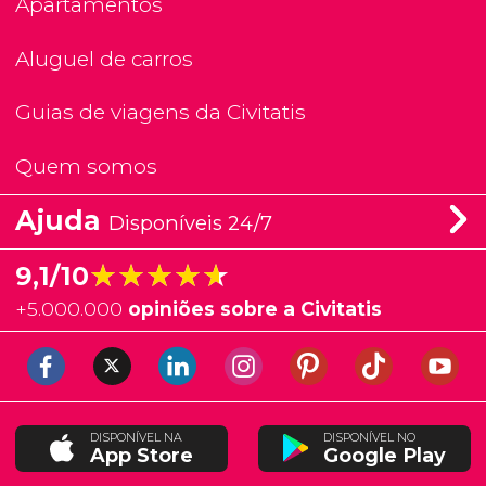
Apartamentos
Aluguel de carros
Guias de viagens da Civitatis
Quem somos
Ajuda
Disponíveis 24/7
★★★★★
★★★★★
9,1/10
+
5.000.000
opiniões sobre a Civitatis
DISPONÍVEL NA
DISPONÍVEL NO
App Store
Google Play