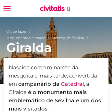
O que fazer
Monumentos e atrações turísticas de Sevilha
Giralda
Nascida como minarete da
mesquita e, mais tarde, convertida
em
campanário da
Catedral
, a
Giralda
é o monumento mais
emblemático de Sevilha e um dos
mais visitados
.