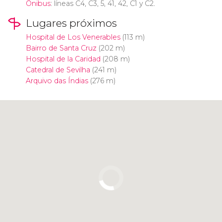
Ônibus
: líneas C4, C3, 5, 41, 42, C1 y C2.
Lugares próximos
Hospital de Los Venerables
(113 m)
Bairro de Santa Cruz
(202 m)
Hospital de la Caridad
(208 m)
Catedral de Sevilha
(241 m)
Arquivo das Índias
(276 m)
Clique para usar o mapa