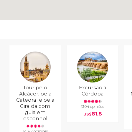
Tour pelo
Excursão a
Alcácer, pela
Córdoba
Catedral e pela
Giralda com
1304 opiniões
guia em
81,8
US$
espanhol
14522 opiniões