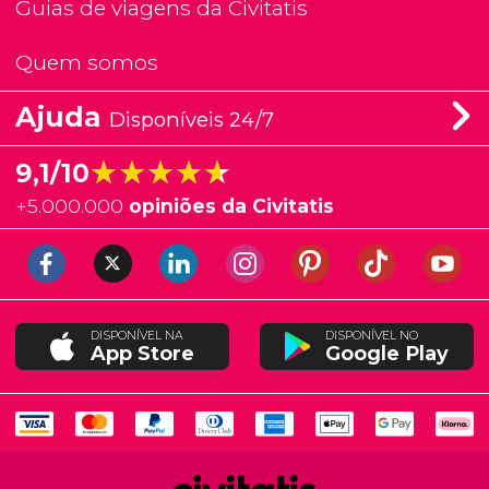
Guias de viagens da Civitatis
Quem somos
Ajuda
Disponíveis 24/7
★★★★★
★★★★★
9,1/10
+
5.000.000
opiniões da Civitatis
DISPONÍVEL NA
DISPONÍVEL NO
App Store
Google Play