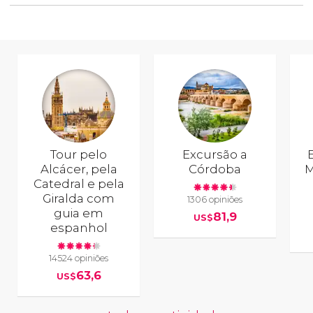
Tour pelo
Excursão a
Alcácer, pela
Córdoba
M
Catedral e pela
Giralda com
1306 opiniões
guia em
81,9
US$
espanhol
14524 opiniões
63,6
US$