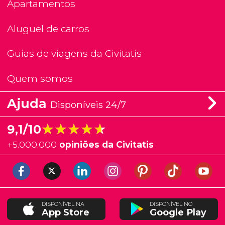
Apartamentos
Aluguel de carros
Guias de viagens da Civitatis
Quem somos
Ajuda
Disponíveis 24/7
★★★★★
★★★★★
9,1/10
+
5.000.000
opiniões da Civitatis
DISPONÍVEL NA
DISPONÍVEL NO
App Store
Google Play