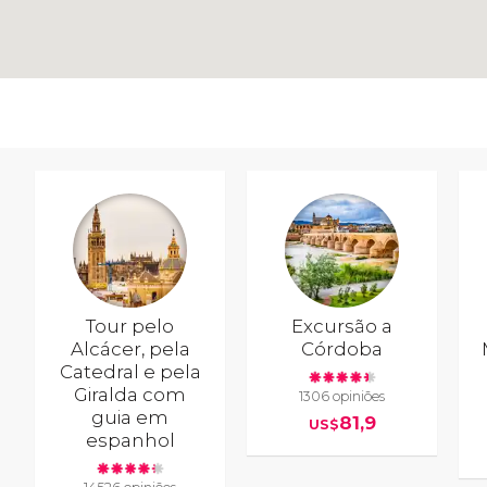
Tour pelo
Excursão a
Alcácer, pela
Córdoba
Catedral e pela
Giralda com
1306 opiniões
guia em
81,9
US$
espanhol