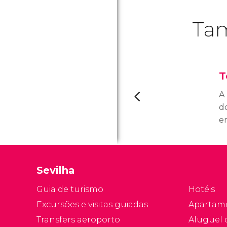
Tam
T
A
d
e
S
c
c
Sevilha
e
d
Guia de turismo
Hotéis
a
Excursões e visitas guiadas
Apartam
M
Transfers aeroporto
Aluguel 