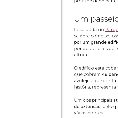
profundidade para r
Um passeio
Localizada no
Parqu
se abre como se fos
por um grande edifíc
por duas torres de 
altura.
O edifício está cob
que cobrem
48 ban
azulejos
, que conta
história, representa
Um dos principais a
de extensão
, pelo 
várias pontes.