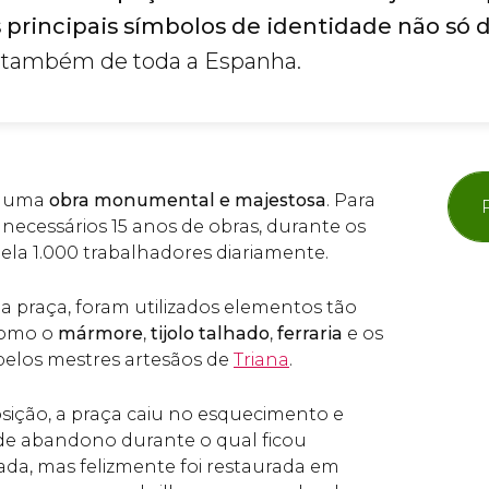
principais símbolos de identidade não só d
 também de toda a Espanha.
é uma
obra monumental e majestosa
. Para
 necessários 15 anos de obras, durante os
ela 1.000 trabalhadores diariamente.
a praça, foram utilizados elementos tão
como o
mármore
,
tijolo talhado
,
ferraria
e os
pelos mestres artesãos de
Triana
.
sição, a praça caiu no esquecimento e
de abandono durante o qual ficou
ada, mas felizmente foi restaurada em