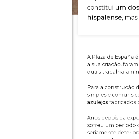
constitui
um dos 
hispalense
, mas
A Plaza de España 
a sua criação, foram
quais trabalharam n
Para a construção d
simples e comuns 
azulejos
fabricados 
Anos depois da expo
sofreu um período 
seriamente deterior