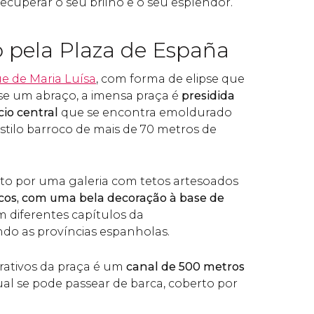
ecuperar o seu brilho e o seu esplendor.
 pela Plaza de España
e de Maria Luísa
, com forma de elipse que
se um abraço, a imensa praça é
presidida
io central
que se encontra emoldurado
estilo barroco de mais de 70 metros de
erto por uma galeria com tetos artesoados
cos, com uma bela decoração à base de
m diferentes capítulos da
ndo as províncias espanholas.
trativos da praça é um
canal de 500 metros
qual se pode passear de barca, coberto por