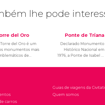
bém lhe pode interes
orre del Oro
Ponte de Triana
 Torre del Oro é um
Declarado Monumento
os monumentos mais
Histórico Nacional em
mblemáticos de
1976, a Ponte de Isabel II,
evilha, uma antiga
mais conhecida por
onstrução defensiva
Ponte de Triana,
om uma localização
estende-se sobre o rio
stratégica nas margens
Guadalquivir para unir o
o Guadalquivir, que
coração da cidade com o
Guias de viagens da Civitati
tualmente abriga o
encantador bairro de
entos
Quem somos
useu Naval.
Triana.
de carros