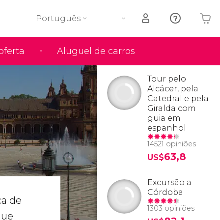
Português
oferta
Aluguel de carros
O seu carrinho está vazio
Tour pelo
Alcácer, pela
Catedral e pela
Giralda com
guia em
espanhol
14521 opiniões
63,8
US$
Excursão a
Córdoba
ça de
1303 opiniões
ue