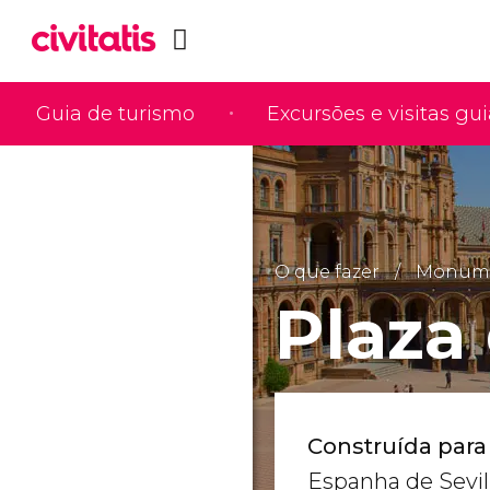
Guia de turismo
Excursões e visitas gu
O que fazer
Monumen
Plaza
Construída para
Espanha de Sevi