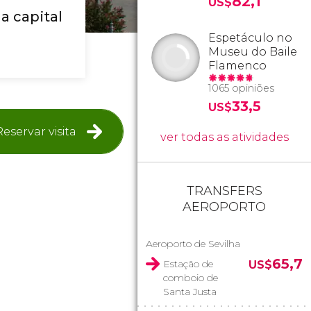
82,1
US$
a capital
Espetáculo no
Museu do Baile
Flamenco
1065 opiniões
33,5
US$
Reservar visita
ver todas as atividades
TRANSFERS
AEROPORTO
Aeroporto de Sevilha
65,7
Estação de
US$
comboio de
Santa Justa