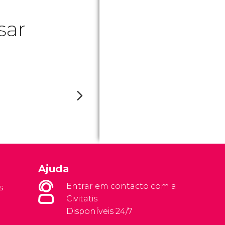
sar
Ajuda
Entrar em contacto com a
s
Civitatis
Disponíveis 24/7