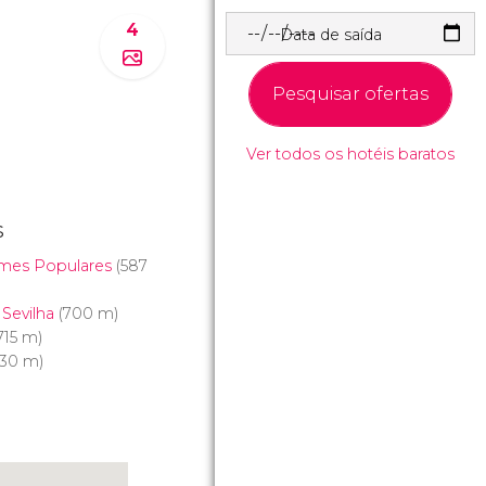
4
Data de saída
Pesquisar ofertas
Ver todos os hotéis baratos
s
umes Populares
(587
Sevilha
(700 m)
715 m)
30 m)