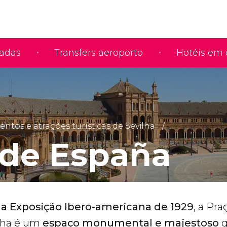
iadas
Transfers aeroporto
Hotéis em 
tos e atrações turísticas de Sevilha
 de España
 a Exposição Ibero-americana de 1929
, a Pra
lha é um
espaço monumental e majestoso
q