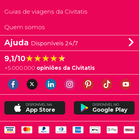
Guias de viagens da Civitatis
Quem somos
Ajuda
Disponíveis 24/7
★★★★★
★★★★★
9,1/10
+
5.000.000
opiniões da Civitatis
DISPONÍVEL NA
DISPONÍVEL NO
App Store
Google Play