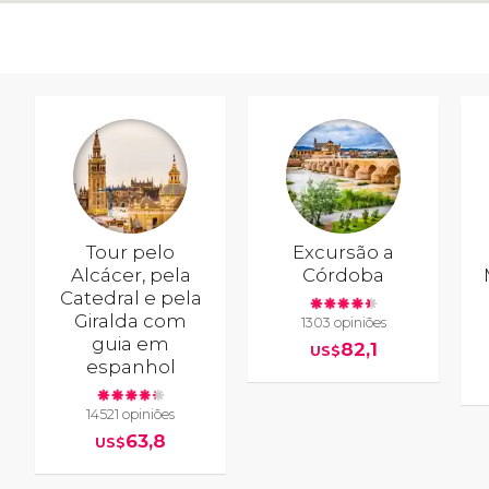
Tour pelo
Excursão a
Alcácer, pela
Córdoba
Catedral e pela
Giralda com
1303 opiniões
guia em
82,1
US$
espanhol
14521 opiniões
63,8
US$