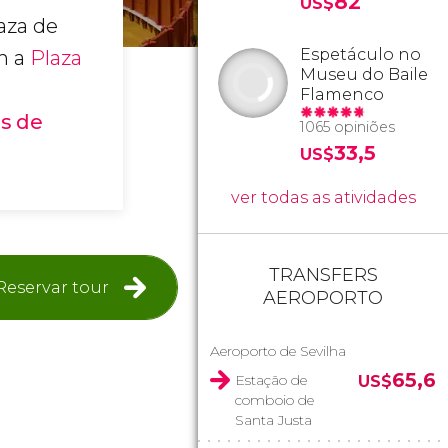
82
US$
aza de
Espetáculo no
om a
Plaza
Museu do Baile
Flamenco
s de
1065 opiniões
33,5
US$
ver todas as atividades
TRANSFERS
Reservar tour
AEROPORTO
Aeroporto de Sevilha
65,6
Estação de
US$
comboio de
Santa Justa