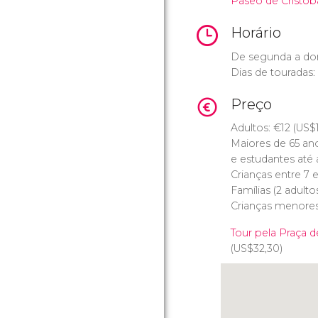
Paseo de Cristóba
Horário
De segunda a dom
Dias de touradas:
Preço
Adultos:
€
12 (
US$
Maiores de 65 ano
e estudantes até 
Crianças entre 7 e
Famílias (2 adulto
Crianças menores 
Tour pela Praça d
(
US$
32,30)