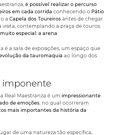
Maestranza,
é possível realizar o percurso
iros em cada corrida
conhecendo o
Pátio
do a
Capela dos Toureiros
antes de chegar
visita, contemplando a praça de touros
muito especial: a arena
.
ita é a sala de exposições, um espaço que
 evolução da tauromaquia
ao longo dos
 imponente
 la Real Maestranza é um
impressionante
ado de emoções
, no qual ocorreram
s mais importantes da história da
lugar de uma natureza tão específica,