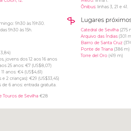
l Colón, 12.
Metro
: linha 1.
Ônibus
: linhas 3, 21 e 41.
Lugares próximo
ingo: 9h30 às 19h30.
 das 9h30 às 15h.
Catedral de Sevilha
(275 
Arquivo das Índias
(301 m
Bairro de Santa Cruz
(37
Ponte de Triana
(386 m)
13,84)
Torre del Oro
(419 m)
s, jovens dos 12 aos 16 anos
aos 25 anos:
€
7 (
US$
8,07)
 11 anos:
€
4 (
US$
4,61)
s e 2 crianças):
€
29 (
US$
33,45)
de 6 anos: entrada gratuita.
e Touros de Sevilha
€
28
Clique para usar o mapa