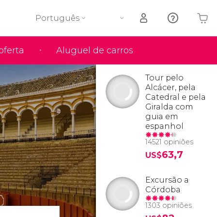
Português
oferta
Aluguel de carros
O seu carrinho está vazio
Tour pelo
Alcácer, pela
Catedral e pela
Giralda com
guia em
espanhol
a
14521 opiniões
63,7
US$
Excursão a
Córdoba
1303 opiniões