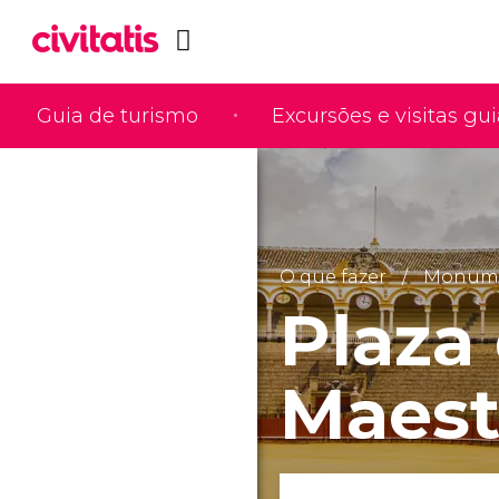
Guia de turismo
Excursões e visitas gu
O que fazer
Monumen
Plaza 
Maest