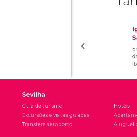
Tam
I
S
E
d
Ib
D
i
d
Sevilha
c
d
Guia de turismo
Hotéis
Ca
Excursões e visitas guiadas
Apartam
Transfers aeroporto
Aluguel 