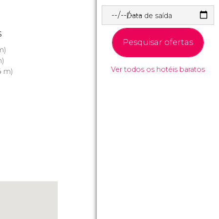
Data de saída
s
Pesquisar ofertas
m)
)
Ver todos os hotéis baratos
4 m)