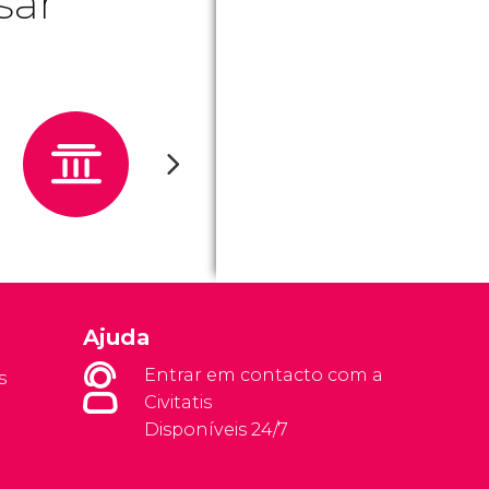
sar
Ajuda
Entrar em contacto com a
s
Civitatis
Disponíveis 24/7