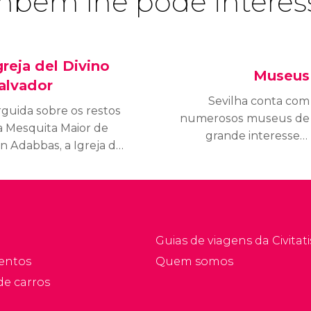
bém lhe pode interes
greja del Divino
Museus
alvador
Sevilha conta com
rguida sobre os restos
numerosos museus de
a Mesquita Maior de
grande interesse e
n Adabbas, a Igreja do
temática variada. Nesta
ivino Salvador é uma
seção, lhe
mponente construção
apresentaremos os mais
e estilo barroco que
importantes da cidade.
onstitui o maior templo
e Sevilha depois da
Guias de viagens da Civitati
tedral.
entos
Quem somos
de carros