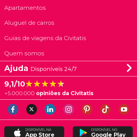
Apartamentos
Aluguel de carros
Guias de viagens da Civitatis
Quem somos
Ajuda
Disponíveis 24/7
★★★★★
★★★★★
9,1/10
+
5.000.000
opiniões da Civitatis
DISPONÍVEL NA
DISPONÍVEL NO
App Store
Google Play